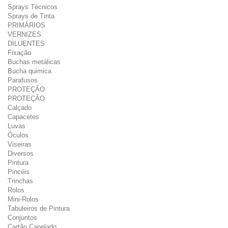
Sprays Técnicos
Sprays de Tinta
PRIMÁRIOS
VERNIZES
DILUENTES
Fixação
Buchas metálicas
Bucha quimica
Parafusos
PROTEÇÃO
PROTEÇÃO
Calçado
Capacetes
Luvas
Óculos
Viseiras
Diversos
Pintura
Pincéis
Trinchas
Rolos
Mini-Rolos
Tabuleiros de Pintura
Conjuntos
Cartão Canelado