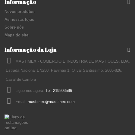
Informação
Novos produtos
As nossas lojas
Sobre nós
Mapa do site
Informação da Loja
MASTIMEX - COMÉRCIO E INDÚSTRIA DE MASTIQUES, LDA,
Estrada Nacional EN250, Pavilhão 1, Olival Santíssimo, 2605-826,
Casal de Cambra
Ligue-nos agora:
Tel: 219803586
Email:
mastimex@mastimex.com