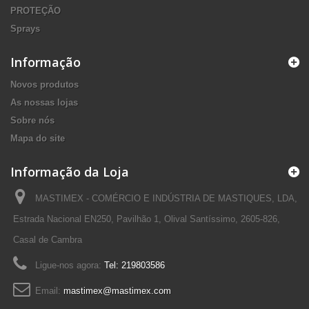
PROTEÇÃO
Sprays
Informação
Novos produtos
As nossas lojas
Sobre nós
Mapa do site
Informação da Loja
MASTIMEX - COMÉRCIO E INDÚSTRIA DE MASTIQUES, LDA,
Estrada Nacional EN250, Pavilhão 1, Olival Santíssimo, 2605-826,
Casal de Cambra
Ligue-nos agora:
Tel: 219803586
Email:
mastimex@mastimex.com