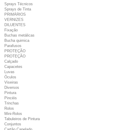
Sprays Técnicos
Sprays de Tinta
PRIMÁRIOS
VERNIZES
DILUENTES
Fixação
Buchas metálicas
Bucha quimica
Parafusos
PROTEÇÃO
PROTEÇÃO
Calçado
Capacetes
Luvas
Óculos
Viseiras
Diversos
Pintura
Pincéis
Trinchas
Rolos
Mini-Rolos
Tabuleiros de Pintura
Conjuntos
Cartão Canelado